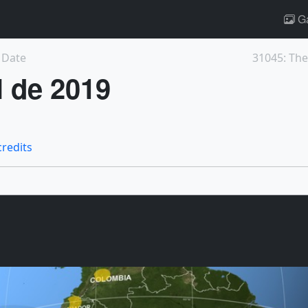
Ga
o Date
31045: The
l de 2019
credits