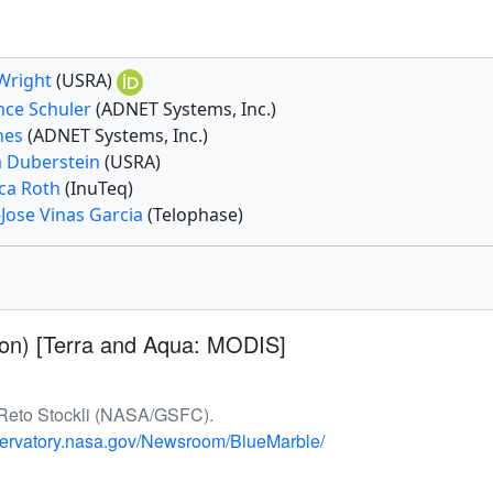
 Wright
(USRA)
nce Schuler
(ADNET Systems, Inc.)
ones
(ADNET Systems, Inc.)
 Duberstein
(USRA)
ca Roth
(InuTeq)
Jose Vinas Garcia
(Telophase)
on) [Terra and Aqua: MODIS]
f Reto Stockli (NASA/GSFC).
bservatory.nasa.gov/Newsroom/BlueMarble/