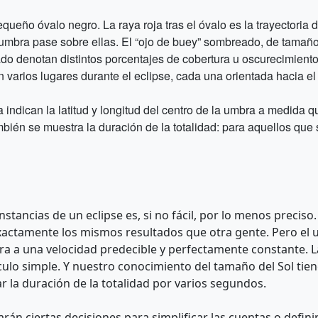
ueño óvalo negro. La raya roja tras el óvalo es la trayectoria 
la umbra pase sobre ellas. El “ojo de buey” sombreado, de tama
do denotan distintos porcentajes de cobertura u oscurecimient
varios lugares durante el eclipse, cada una orientada hacia el 
 indican la latitud y longitud del centro de la umbra a medida qu
bién se muestra la duración de la totalidad: para aquellos que 
nstancias de un eclipse es, si no fácil, por lo menos preciso.
ctamente los mismos resultados que otra gente. Pero el uni
gira a una velocidad predecible y perfectamente constante. L
ulo simple. Y nuestro conocimiento del tamaño del Sol tie
ar la duración de la totalidad por varios segundos.
arán ciertas decisiones para simplificar las cuentas o defi