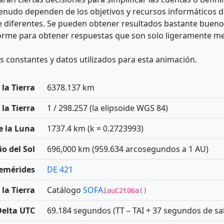
nudo dependen de los objetivos y recursos informáticos de
te diferentes. Se pueden obtener resultados bastante buen
norme para obtener respuestas que son solo ligeramente me
s constantes y datos utilizados para esta animación.
 la Tierra
6378.137 km
la Tierra
1 / 298.257 (la elipsoide WGS 84)
e la Luna
1737.4 km (k = 0.2723993)
o del Sol
696,000 km (959.634 arcosegundos a 1 AU)
emérides
DE 421
la Tierra
Catálogo
SOFA
iauC2t06a()
Delta UTC
69.184 segundos (TT – TAI + 37 segundos de sal