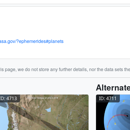
l.nasa.gov/?ephemerides#planets
is page, we do not store any further details, nor the data sets th
Alternat
ID: 4713
ID: 4711