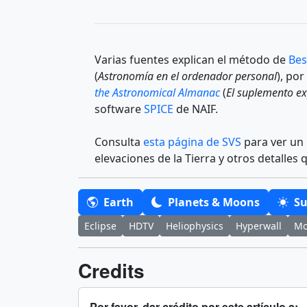
Varias fuentes explican el método de
Bes
(
Astronomía en el ordenador personal
), po
the Astronomical Almanac
(
El suplemento e
software
SPICE
de NAIF.
Consulta
esta página de SVS
para ver un 
elevaciones de la Tierra y otros detalles
Earth
Planets & Moons
S
Eclipse
HDTV
Heliophysics
Hyperwall
Mo
Credits
Por favor, dar crédito por este artículo a: