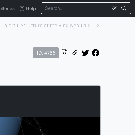
Search
lleries
Help
 Colorful Structure of the Ring Nebula
ID: 4736