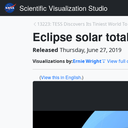
Scientific Visualization Studio
13223: TESS Discovers Its Tiniest World T
Eclipse solar tota
Released
Thursday, June 27, 2019
Visualizations by:
Ernie Wright
View full 
(
View this in English
.)