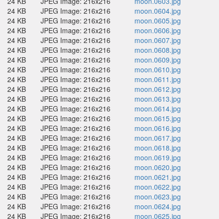
24 KB
JPEG Image: 216x216
moon.0603.jpg
24 KB
JPEG Image: 216x216
moon.0604.jpg
24 KB
JPEG Image: 216x216
moon.0605.jpg
24 KB
JPEG Image: 216x216
moon.0606.jpg
24 KB
JPEG Image: 216x216
moon.0607.jpg
24 KB
JPEG Image: 216x216
moon.0608.jpg
24 KB
JPEG Image: 216x216
moon.0609.jpg
24 KB
JPEG Image: 216x216
moon.0610.jpg
24 KB
JPEG Image: 216x216
moon.0611.jpg
24 KB
JPEG Image: 216x216
moon.0612.jpg
24 KB
JPEG Image: 216x216
moon.0613.jpg
24 KB
JPEG Image: 216x216
moon.0614.jpg
24 KB
JPEG Image: 216x216
moon.0615.jpg
24 KB
JPEG Image: 216x216
moon.0616.jpg
24 KB
JPEG Image: 216x216
moon.0617.jpg
24 KB
JPEG Image: 216x216
moon.0618.jpg
24 KB
JPEG Image: 216x216
moon.0619.jpg
24 KB
JPEG Image: 216x216
moon.0620.jpg
24 KB
JPEG Image: 216x216
moon.0621.jpg
24 KB
JPEG Image: 216x216
moon.0622.jpg
24 KB
JPEG Image: 216x216
moon.0623.jpg
24 KB
JPEG Image: 216x216
moon.0624.jpg
24 KB
JPEG Image: 216x216
moon.0625.jpg