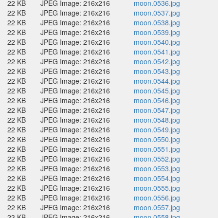
22 KB
JPEG Image: 216x216
moon.0536.jpg
22 KB
JPEG Image: 216x216
moon.0537.jpg
22 KB
JPEG Image: 216x216
moon.0538.jpg
22 KB
JPEG Image: 216x216
moon.0539.jpg
22 KB
JPEG Image: 216x216
moon.0540.jpg
22 KB
JPEG Image: 216x216
moon.0541.jpg
22 KB
JPEG Image: 216x216
moon.0542.jpg
22 KB
JPEG Image: 216x216
moon.0543.jpg
22 KB
JPEG Image: 216x216
moon.0544.jpg
22 KB
JPEG Image: 216x216
moon.0545.jpg
22 KB
JPEG Image: 216x216
moon.0546.jpg
22 KB
JPEG Image: 216x216
moon.0547.jpg
22 KB
JPEG Image: 216x216
moon.0548.jpg
22 KB
JPEG Image: 216x216
moon.0549.jpg
22 KB
JPEG Image: 216x216
moon.0550.jpg
22 KB
JPEG Image: 216x216
moon.0551.jpg
22 KB
JPEG Image: 216x216
moon.0552.jpg
22 KB
JPEG Image: 216x216
moon.0553.jpg
22 KB
JPEG Image: 216x216
moon.0554.jpg
22 KB
JPEG Image: 216x216
moon.0555.jpg
22 KB
JPEG Image: 216x216
moon.0556.jpg
22 KB
JPEG Image: 216x216
moon.0557.jpg
23 KB
JPEG Image: 216x216
moon.0558.jpg