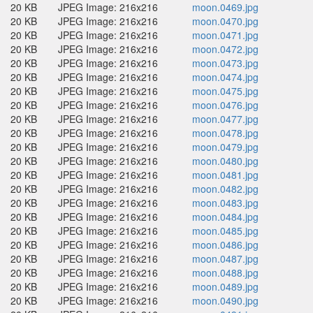
20 KB
JPEG Image: 216x216
moon.0469.jpg
20 KB
JPEG Image: 216x216
moon.0470.jpg
20 KB
JPEG Image: 216x216
moon.0471.jpg
20 KB
JPEG Image: 216x216
moon.0472.jpg
20 KB
JPEG Image: 216x216
moon.0473.jpg
20 KB
JPEG Image: 216x216
moon.0474.jpg
20 KB
JPEG Image: 216x216
moon.0475.jpg
20 KB
JPEG Image: 216x216
moon.0476.jpg
20 KB
JPEG Image: 216x216
moon.0477.jpg
20 KB
JPEG Image: 216x216
moon.0478.jpg
20 KB
JPEG Image: 216x216
moon.0479.jpg
20 KB
JPEG Image: 216x216
moon.0480.jpg
20 KB
JPEG Image: 216x216
moon.0481.jpg
20 KB
JPEG Image: 216x216
moon.0482.jpg
20 KB
JPEG Image: 216x216
moon.0483.jpg
20 KB
JPEG Image: 216x216
moon.0484.jpg
20 KB
JPEG Image: 216x216
moon.0485.jpg
20 KB
JPEG Image: 216x216
moon.0486.jpg
20 KB
JPEG Image: 216x216
moon.0487.jpg
20 KB
JPEG Image: 216x216
moon.0488.jpg
20 KB
JPEG Image: 216x216
moon.0489.jpg
20 KB
JPEG Image: 216x216
moon.0490.jpg