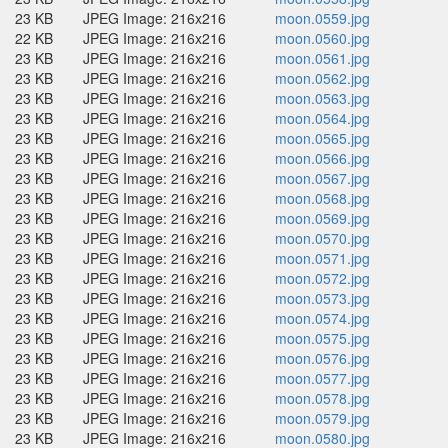
23 KB
JPEG Image: 216x216
moon.0559.jpg
22 KB
JPEG Image: 216x216
moon.0560.jpg
23 KB
JPEG Image: 216x216
moon.0561.jpg
23 KB
JPEG Image: 216x216
moon.0562.jpg
23 KB
JPEG Image: 216x216
moon.0563.jpg
23 KB
JPEG Image: 216x216
moon.0564.jpg
23 KB
JPEG Image: 216x216
moon.0565.jpg
23 KB
JPEG Image: 216x216
moon.0566.jpg
23 KB
JPEG Image: 216x216
moon.0567.jpg
23 KB
JPEG Image: 216x216
moon.0568.jpg
23 KB
JPEG Image: 216x216
moon.0569.jpg
23 KB
JPEG Image: 216x216
moon.0570.jpg
23 KB
JPEG Image: 216x216
moon.0571.jpg
23 KB
JPEG Image: 216x216
moon.0572.jpg
23 KB
JPEG Image: 216x216
moon.0573.jpg
23 KB
JPEG Image: 216x216
moon.0574.jpg
23 KB
JPEG Image: 216x216
moon.0575.jpg
23 KB
JPEG Image: 216x216
moon.0576.jpg
23 KB
JPEG Image: 216x216
moon.0577.jpg
23 KB
JPEG Image: 216x216
moon.0578.jpg
23 KB
JPEG Image: 216x216
moon.0579.jpg
23 KB
JPEG Image: 216x216
moon.0580.jpg