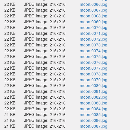
22 KB
JPEG Image: 216x216
moon.0066.jpg
22 KB
JPEG Image: 216x216
moon.0067.jpg
22 KB
JPEG Image: 216x216
moon.0068.jpg
22 KB
JPEG Image: 216x216
moon.0069.jpg
22 KB
JPEG Image: 216x216
moon.0070.jpg
22 KB
JPEG Image: 216x216
moon.0071.jpg
22 KB
JPEG Image: 216x216
moon.0072.jpg
22 KB
JPEG Image: 216x216
moon.0073.jpg
22 KB
JPEG Image: 216x216
moon.0074.jpg
22 KB
JPEG Image: 216x216
moon.0075.jpg
22 KB
JPEG Image: 216x216
moon.0076.jpg
22 KB
JPEG Image: 216x216
moon.0077.jpg
22 KB
JPEG Image: 216x216
moon.0078.jpg
22 KB
JPEG Image: 216x216
moon.0079.jpg
22 KB
JPEG Image: 216x216
moon.0080.jpg
22 KB
JPEG Image: 216x216
moon.0081.jpg
22 KB
JPEG Image: 216x216
moon.0082.jpg
22 KB
JPEG Image: 216x216
moon.0083.jpg
22 KB
JPEG Image: 216x216
moon.0084.jpg
21 KB
JPEG Image: 216x216
moon.0085.jpg
21 KB
JPEG Image: 216x216
moon.0086.jpg
21 KB
JPEG Image: 216x216
moon.0087.jpg