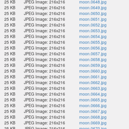
25 KB
JPEG Image: 216x216
moon.0648.jpg
25 KB
JPEG Image: 216x216
moon.0649.jpg
25 KB
JPEG Image: 216x216
moon.0650.jpg
25 KB
JPEG Image: 216x216
moon.0651.jpg
25 KB
JPEG Image: 216x216
moon.0652.jpg
25 KB
JPEG Image: 216x216
moon.0653.jpg
25 KB
JPEG Image: 216x216
moon.0654.jpg
25 KB
JPEG Image: 216x216
moon.0655.jpg
25 KB
JPEG Image: 216x216
moon.0656.jpg
25 KB
JPEG Image: 216x216
moon.0657.jpg
25 KB
JPEG Image: 216x216
moon.0658.jpg
25 KB
JPEG Image: 216x216
moon.0659.jpg
25 KB
JPEG Image: 216x216
moon.0660.jpg
25 KB
JPEG Image: 216x216
moon.0661.jpg
25 KB
JPEG Image: 216x216
moon.0662.jpg
25 KB
JPEG Image: 216x216
moon.0663.jpg
25 KB
JPEG Image: 216x216
moon.0664.jpg
25 KB
JPEG Image: 216x216
moon.0665.jpg
25 KB
JPEG Image: 216x216
moon.0666.jpg
25 KB
JPEG Image: 216x216
moon.0667.jpg
25 KB
JPEG Image: 216x216
moon.0668.jpg
25 KB
JPEG Image: 216x216
moon.0669.jpg
25 KB
JPEG Image: 216x216
moon.0670.jpg