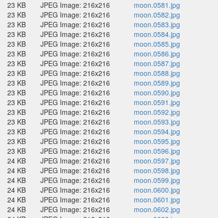
23 KB
JPEG Image: 216x216
moon.0581.jpg
23 KB
JPEG Image: 216x216
moon.0582.jpg
23 KB
JPEG Image: 216x216
moon.0583.jpg
23 KB
JPEG Image: 216x216
moon.0584.jpg
23 KB
JPEG Image: 216x216
moon.0585.jpg
23 KB
JPEG Image: 216x216
moon.0586.jpg
23 KB
JPEG Image: 216x216
moon.0587.jpg
23 KB
JPEG Image: 216x216
moon.0588.jpg
23 KB
JPEG Image: 216x216
moon.0589.jpg
23 KB
JPEG Image: 216x216
moon.0590.jpg
23 KB
JPEG Image: 216x216
moon.0591.jpg
23 KB
JPEG Image: 216x216
moon.0592.jpg
23 KB
JPEG Image: 216x216
moon.0593.jpg
23 KB
JPEG Image: 216x216
moon.0594.jpg
23 KB
JPEG Image: 216x216
moon.0595.jpg
23 KB
JPEG Image: 216x216
moon.0596.jpg
24 KB
JPEG Image: 216x216
moon.0597.jpg
24 KB
JPEG Image: 216x216
moon.0598.jpg
24 KB
JPEG Image: 216x216
moon.0599.jpg
24 KB
JPEG Image: 216x216
moon.0600.jpg
24 KB
JPEG Image: 216x216
moon.0601.jpg
24 KB
JPEG Image: 216x216
moon.0602.jpg