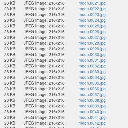
23 KB
JPEG Image: 216x216
moon.0021.jpg
23 KB
JPEG Image: 216x216
moon.0022.jpg
23 KB
JPEG Image: 216x216
moon.0023.jpg
23 KB
JPEG Image: 216x216
moon.0024.jpg
23 KB
JPEG Image: 216x216
moon.0025.jpg
23 KB
JPEG Image: 216x216
moon.0026.jpg
23 KB
JPEG Image: 216x216
moon.0027.jpg
23 KB
JPEG Image: 216x216
moon.0028.jpg
23 KB
JPEG Image: 216x216
moon.0029.jpg
23 KB
JPEG Image: 216x216
moon.0030.jpg
23 KB
JPEG Image: 216x216
moon.0031.jpg
23 KB
JPEG Image: 216x216
moon.0032.jpg
23 KB
JPEG Image: 216x216
moon.0033.jpg
23 KB
JPEG Image: 216x216
moon.0034.jpg
23 KB
JPEG Image: 216x216
moon.0035.jpg
23 KB
JPEG Image: 216x216
moon.0036.jpg
23 KB
JPEG Image: 216x216
moon.0037.jpg
23 KB
JPEG Image: 216x216
moon.0038.jpg
23 KB
JPEG Image: 216x216
moon.0039.jpg
23 KB
JPEG Image: 216x216
moon.0040.jpg
23 KB
JPEG Image: 216x216
moon.0041.jpg
23 KB
JPEG Image: 216x216
moon.0042.jpg