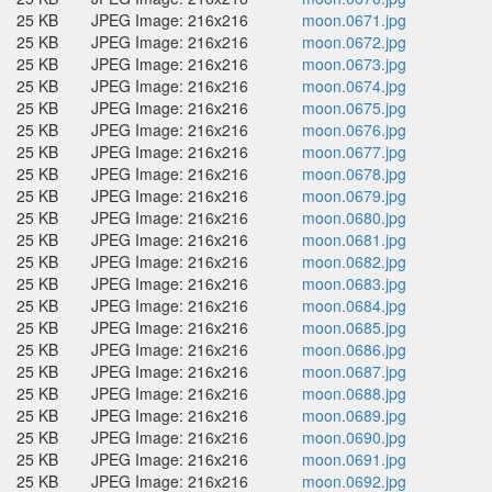
25 KB
JPEG Image: 216x216
moon.0671.jpg
25 KB
JPEG Image: 216x216
moon.0672.jpg
25 KB
JPEG Image: 216x216
moon.0673.jpg
25 KB
JPEG Image: 216x216
moon.0674.jpg
25 KB
JPEG Image: 216x216
moon.0675.jpg
25 KB
JPEG Image: 216x216
moon.0676.jpg
25 KB
JPEG Image: 216x216
moon.0677.jpg
25 KB
JPEG Image: 216x216
moon.0678.jpg
25 KB
JPEG Image: 216x216
moon.0679.jpg
25 KB
JPEG Image: 216x216
moon.0680.jpg
25 KB
JPEG Image: 216x216
moon.0681.jpg
25 KB
JPEG Image: 216x216
moon.0682.jpg
25 KB
JPEG Image: 216x216
moon.0683.jpg
25 KB
JPEG Image: 216x216
moon.0684.jpg
25 KB
JPEG Image: 216x216
moon.0685.jpg
25 KB
JPEG Image: 216x216
moon.0686.jpg
25 KB
JPEG Image: 216x216
moon.0687.jpg
25 KB
JPEG Image: 216x216
moon.0688.jpg
25 KB
JPEG Image: 216x216
moon.0689.jpg
25 KB
JPEG Image: 216x216
moon.0690.jpg
25 KB
JPEG Image: 216x216
moon.0691.jpg
25 KB
JPEG Image: 216x216
moon.0692.jpg