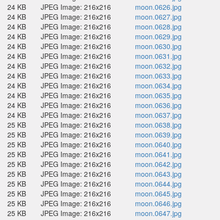
24 KB
JPEG Image: 216x216
moon.0626.jpg
24 KB
JPEG Image: 216x216
moon.0627.jpg
24 KB
JPEG Image: 216x216
moon.0628.jpg
24 KB
JPEG Image: 216x216
moon.0629.jpg
24 KB
JPEG Image: 216x216
moon.0630.jpg
24 KB
JPEG Image: 216x216
moon.0631.jpg
24 KB
JPEG Image: 216x216
moon.0632.jpg
24 KB
JPEG Image: 216x216
moon.0633.jpg
24 KB
JPEG Image: 216x216
moon.0634.jpg
24 KB
JPEG Image: 216x216
moon.0635.jpg
24 KB
JPEG Image: 216x216
moon.0636.jpg
24 KB
JPEG Image: 216x216
moon.0637.jpg
25 KB
JPEG Image: 216x216
moon.0638.jpg
25 KB
JPEG Image: 216x216
moon.0639.jpg
25 KB
JPEG Image: 216x216
moon.0640.jpg
25 KB
JPEG Image: 216x216
moon.0641.jpg
25 KB
JPEG Image: 216x216
moon.0642.jpg
25 KB
JPEG Image: 216x216
moon.0643.jpg
25 KB
JPEG Image: 216x216
moon.0644.jpg
25 KB
JPEG Image: 216x216
moon.0645.jpg
25 KB
JPEG Image: 216x216
moon.0646.jpg
25 KB
JPEG Image: 216x216
moon.0647.jpg