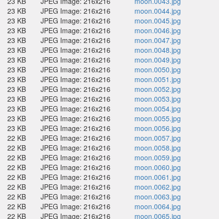
23 KB
JPEG Image: 216x216
moon.0043.jpg
23 KB
JPEG Image: 216x216
moon.0044.jpg
23 KB
JPEG Image: 216x216
moon.0045.jpg
23 KB
JPEG Image: 216x216
moon.0046.jpg
23 KB
JPEG Image: 216x216
moon.0047.jpg
23 KB
JPEG Image: 216x216
moon.0048.jpg
23 KB
JPEG Image: 216x216
moon.0049.jpg
23 KB
JPEG Image: 216x216
moon.0050.jpg
23 KB
JPEG Image: 216x216
moon.0051.jpg
23 KB
JPEG Image: 216x216
moon.0052.jpg
23 KB
JPEG Image: 216x216
moon.0053.jpg
23 KB
JPEG Image: 216x216
moon.0054.jpg
23 KB
JPEG Image: 216x216
moon.0055.jpg
23 KB
JPEG Image: 216x216
moon.0056.jpg
22 KB
JPEG Image: 216x216
moon.0057.jpg
22 KB
JPEG Image: 216x216
moon.0058.jpg
22 KB
JPEG Image: 216x216
moon.0059.jpg
22 KB
JPEG Image: 216x216
moon.0060.jpg
22 KB
JPEG Image: 216x216
moon.0061.jpg
22 KB
JPEG Image: 216x216
moon.0062.jpg
22 KB
JPEG Image: 216x216
moon.0063.jpg
22 KB
JPEG Image: 216x216
moon.0064.jpg
22 KB
JPEG Image: 216x216
moon.0065.jpg