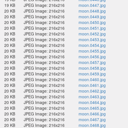
19 KB
JPEG Image: 216x216
moon.0447.jpg
20 KB
JPEG Image: 216x216
moon.0448.jpg
20 KB
JPEG Image: 216x216
moon.0449.jpg
20 KB
JPEG Image: 216x216
moon.0450.jpg
20 KB
JPEG Image: 216x216
moon.0451.jpg
20 KB
JPEG Image: 216x216
moon.0452.jpg
20 KB
JPEG Image: 216x216
moon.0453.jpg
20 KB
JPEG Image: 216x216
moon.0454.jpg
20 KB
JPEG Image: 216x216
moon.0455.jpg
20 KB
JPEG Image: 216x216
moon.0456.jpg
20 KB
JPEG Image: 216x216
moon.0457.jpg
20 KB
JPEG Image: 216x216
moon.0458.jpg
20 KB
JPEG Image: 216x216
moon.0459.jpg
20 KB
JPEG Image: 216x216
moon.0460.jpg
20 KB
JPEG Image: 216x216
moon.0461.jpg
20 KB
JPEG Image: 216x216
moon.0462.jpg
20 KB
JPEG Image: 216x216
moon.0463.jpg
20 KB
JPEG Image: 216x216
moon.0464.jpg
20 KB
JPEG Image: 216x216
moon.0465.jpg
20 KB
JPEG Image: 216x216
moon.0466.jpg
20 KB
JPEG Image: 216x216
moon.0467.jpg
20 KB
JPEG Image: 216x216
moon.0468.jpg